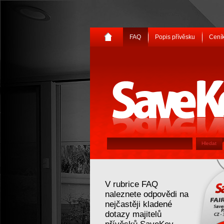
FAQ
Popis přívěsku
Ceník
SaveKey
V rubrice FAQ
naleznete odpovědi na
nejčastěji kladené
dotazy majitelů